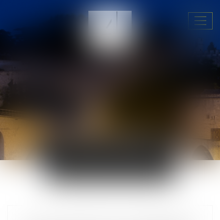
Ouvri
le
menu
ACTUALITÉS