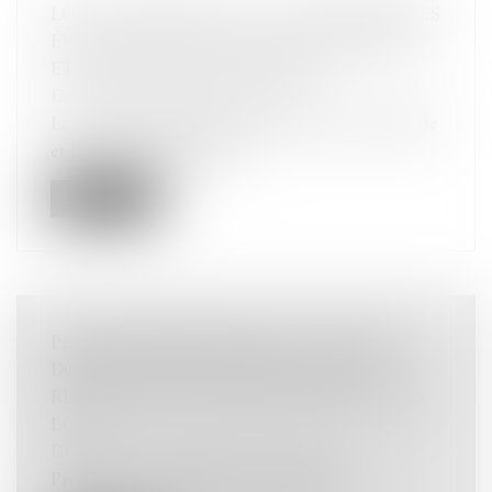
LOI DU 23 JUILLET 2026 : LES PRINCIPALES
ÉVOLUTIONS DE LA JUSTICE CRIMINELLE
ET DES DROITS DES VICTIMES
Droit pénal
/
Procédure pénale
La loi du 23 juillet 2026 sur la justice criminelle
et le respect des victime...
Lire la suite
PEINE CORRECTIONNELLE : LES JUGES
DOIVENT MOTIVER LA SANCTION ET
RESPECTER LES LIMITES PRÉVUES PAR LA
LOI
Droit pénal
/
Droit pénal des affaires
Prononcer une peine ne se résume pas à