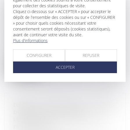
pour collecter des statistiques de visite.
INCENDIES DE FORÊT : MATTHIEU BLOCH
Cliquez ci-dessous sur « ACCEPTER » pour accepter le
DÉPOSE UNE PROPOSITION DE LOI POUR
dépôt de l'ensemble des cookies ou sur « CONFIGURER
» pour choisir quels cookies nécessitant votre
DURCIR LES SANCTIONS CONTRE LES
consentement seront déposés (cookies statistiques),
INCENDIAIRES
avant de continuer votre visite du site.
Droit pénal
Plus d'informations
Le député du Doubs, Matthieu Bloch, a annoncé,
mardi 28 juillet 2026, avoir d...
CONFIGURER
REFUSER
Lire la suite
ACCEPTER
DÉCRET DU 10 JUILLET 2026 : LES RÈGLES
D'UTILISATION DES CAMÉRAS
INDIVIDUELLES PAR LES SURVEILLANTS
PÉNITENTIAIRES