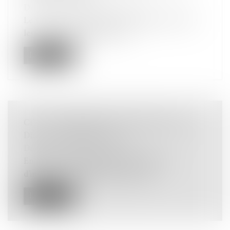
Droit pénal
/
Procédure pénale
Le décret n° 2026-622 du 10 juillet 2026 fixe
les conditions d'utilisation de...
Lire la suite
CIVI : L'EXPERTISE NE SUSPEND PAS LE
DÉLAI DE PÉREMPTION
Droit des dommages corporels
En matière d'indemnisation des victimes
d'infractions, le ministère public do...
Lire la suite