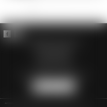
<<
<
1
2
3
4
5
6
7
...
>
>>
ALEXANDRE LEIZE AVOCAT
Hôtel Fortia de Montréal
10 Rue du Roi René
84000 AVIGNON
Tél :
04 90 14 35 00
Fax : 04 90 14 35 01
Email :
alexandre.leize.avocat@gmail.com
NOUS LOCALISER
ACCUEIL
PRÉSENTATION DU CABINET
ASSISTANCE DES VICTIMES