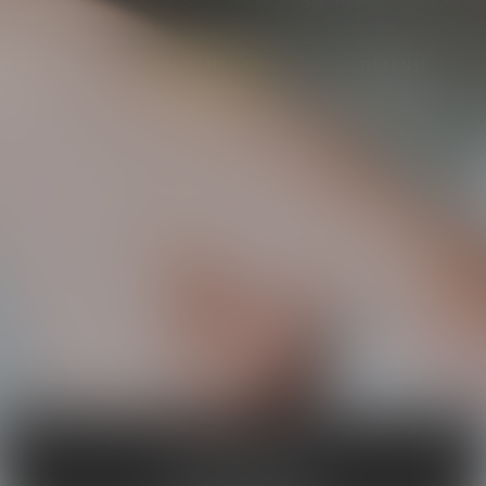
ATION DU
ASSISTANCE DES
DÉFENSE
INET
VICTIMES
PÉNALE
ACCIDENT