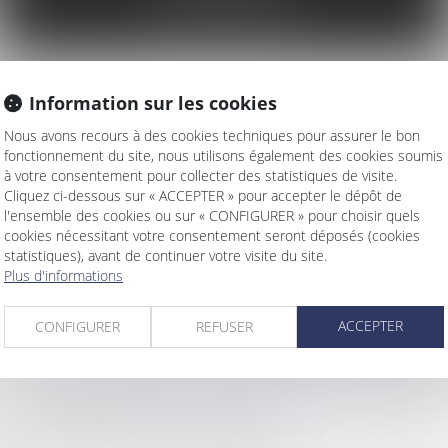
DE LA VIE
stances multiples et variés concernent aussi bien les a
Information sur les cookies
 survenus à l’extérieur, tels qu’une chute dans un mag
Nous avons recours à des cookies techniques pour assurer le bon
l’occasion de la pratique d’un sport ou d’un loisir, etc
fonctionnement du site, nous utilisons également des cookies soumis
à votre consentement pour collecter des statistiques de visite.
Cliquez ci-dessous sur « ACCEPTER » pour accepter le dépôt de
l'ensemble des cookies ou sur « CONFIGURER » pour choisir quels
cookies nécessitant votre consentement seront déposés (cookies
 nombreux régimes de responsabilité permettant à la vi
statistiques), avant de continuer votre visite du site.
Plus d'informations
ices consécutifs.
ACCEPTER
CONFIGURER
REFUSER
’assurance couvrira la responsabilité du tiers identifié, 
ée généralement prévue au sein des contrats multirisque
vie, l’avocat mettra tout en œuvre pour faire reconnaitr
ement ou indirectement le dommage.