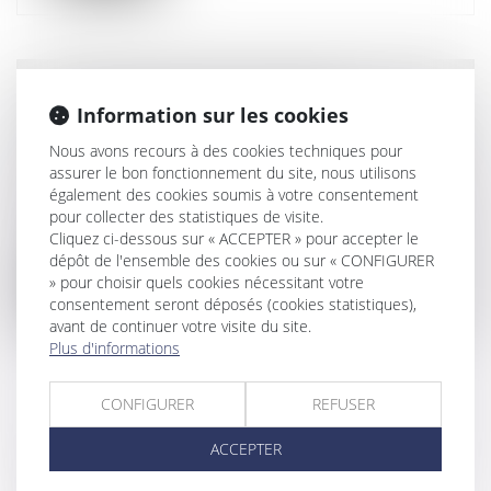
ACCIDENT DE VÉLO OU PIÉTON :
Information sur les cookies
COMMENT OBTENIR UNE INDEMNISATION
Nous avons recours à des cookies techniques pour
À AVIGNON ET DANS LE VAUCLUSE ?
assurer le bon fonctionnement du site, nous utilisons
Actualités du cabinet
également des cookies soumis à votre consentement
Les piétons et cyclistes sont les usagers les plus
pour collecter des statistiques de visite.
vulnérables de la route. E...
Cliquez ci-dessous sur « ACCEPTER » pour accepter le
dépôt de l'ensemble des cookies ou sur « CONFIGURER
» pour choisir quels cookies nécessitant votre
Lire la suite
consentement seront déposés (cookies statistiques),
avant de continuer votre visite du site.
Plus d'informations
CONFIGURER
REFUSER
COMMENT OBTENIR UNE INDEMNISATION
ACCEPTER
APRÈS UN ACCIDENT DE LA CIRCULATION
À AVIGNON ET DANS LE VAUCLUSE ? —