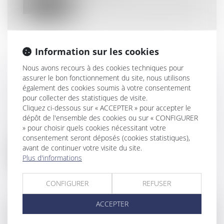
Lire la suite
Information sur les cookies
Nous avons recours à des cookies techniques pour
NOUVELLE SÉRIE DE MESURES DE LUTTE
assurer le bon fonctionnement du site, nous utilisons
CONTRE LA FRAUDE FISCALE ET
également des cookies soumis à votre consentement
DOUANIÈRE
pour collecter des statistiques de visite.
Droit pénal
/
Droit pénal des affaires
Cliquez ci-dessous sur « ACCEPTER » pour accepter le
dépôt de l'ensemble des cookies ou sur « CONFIGURER
Le ministre des Comptes publics a annoncé une
» pour choisir quels cookies nécessitant votre
nouvelle série de mesures de lu...
consentement seront déposés (cookies statistiques),
avant de continuer votre visite du site.
Lire la suite
Plus d'informations
CONFIGURER
REFUSER
ACCEPTER
EXCEPTION DE NULLITÉ DE LA