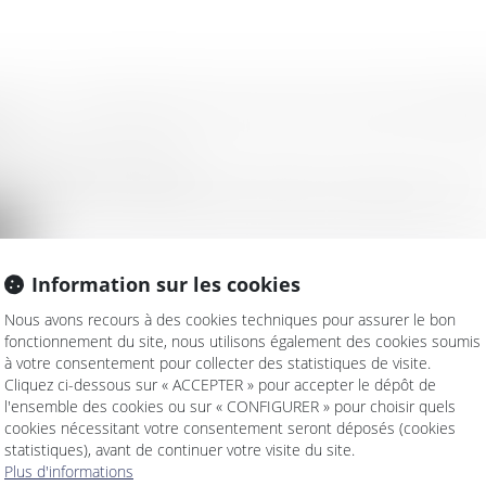
ROITS À L'ASSISTANCE D'UN AVOCAT POUR UN MI
I
/
Droit pénal des mineurs
on polonaise est saisie d’une procédure pénale engagée contre tr
e
Information sur les cookies
Nous avons recours à des cookies techniques pour assurer le bon
fonctionnement du site, nous utilisons également des cookies soumis
à votre consentement pour collecter des statistiques de visite.
UROPÉEN ET DEMANDE DE RENVOI : QU’EN EST-
Cliquez ci-dessous sur « ACCEPTER » pour accepter le dépôt de
GAL DE CONVOCATION ?
l'ensemble des cookies ou sur « CONFIGURER » pour choisir quels
cookies nécessitant votre consentement seront déposés (cookies
/
Procédure pénale
statistiques), avant de continuer votre visite du site.
5-34 du Code de procédure pénale prévoit un délai de convocati
Plus d'informations