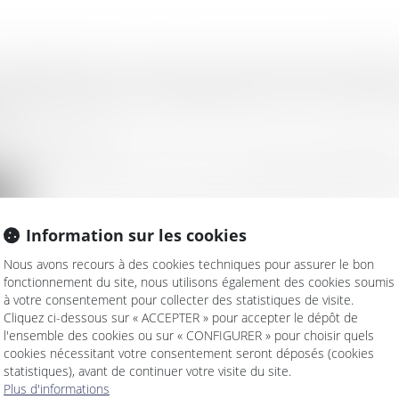
OMPÉTENCE DU JUGE DE L’APPLICATION DES PEI
SÉ EN MATIÈRE DE TERRORISME POUR LES INFRA
 ?
/
Procédure pénale
ticles 706-16, 706-17 et 706-22-1 du Code de procédure pénale
e
Information sur les cookies
Nous avons recours à des cookies techniques pour assurer le bon
fonctionnement du site, nous utilisons également des cookies soumis
à votre consentement pour collecter des statistiques de visite.
ÉGALE D’INTÉRÊTS : DERNIÈRES PRÉCISIONS SUR
Cliquez ci-dessous sur « ACCEPTER » pour accepter le dépôt de
T DU DÉLAI DE LA PRESCRIPTION
l'ensemble des cookies ou sur « CONFIGURER » pour choisir quels
cookies nécessitant votre consentement seront déposés (cookies
/
(NPU) Infraction
statistiques), avant de continuer votre visite du site.
e 432-12 du Code pénal, la prise illégale d’intérêts est le fai...
Plus d'informations