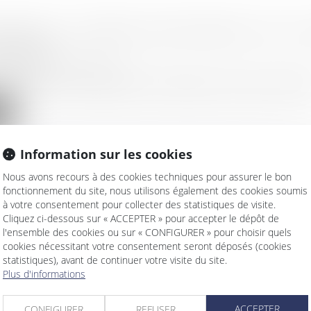
YGMALION : PREMIERS AFFRONTEMENTS, SUR LE
OCÉDURE
/
Droit pénal des affaires
malion s’est ouvert jeudi 20 mai. Quatorze prévenus, dont l’anc
e
Information sur les cookies
Nous avons recours à des cookies techniques pour assurer le bon
fonctionnement du site, nous utilisons également des cookies soumis
 LOI POUR LA CONFIANCE DANS LA JUSTICE : AS
à votre consentement pour collecter des statistiques de visite.
Cliquez ci-dessous sur « ACCEPTER » pour accepter le dépôt de
E PÉNALE
l'ensemble des cookies ou sur « CONFIGURER » pour choisir quels
/
Procédure pénale
cookies nécessitant votre consentement seront déposés (cookies
va être discuté par le Parlement à compter du 5 mai 2021 se vo
statistiques), avant de continuer votre visite du site.
Plus d'informations
e
ACCEPTER
CONFIGURER
REFUSER