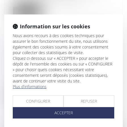
Lire la suite
Information sur les cookies
Nous avons recours à des cookies techniques pour
assurer le bon fonctionnement du site, nous utilisons
également des cookies soumis à votre consentement
LES EXPERTISES PSYCHIATRIQUES ET
pour collecter des statistiques de visite.
PSYCHOLOGIQUES VONT ÊTRE
Cliquez ci-dessous sur « ACCEPTER » pour accepter le
REVALORISÉES
dépôt de l'ensemble des cookies ou sur « CONFIGURER
Droit pénal
/
Procédure pénale
» pour choisir quels cookies nécessitant votre
consentement seront déposés (cookies statistiques),
Le garde des Sceaux Éric Dupond-Moretti a fait
avant de continuer votre visite du site.
hier des annonces concernant l...
Plus d'informations
Lire la suite
CONFIGURER
REFUSER
ACCEPTER