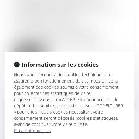
DISCRIMINATION CAPILLAIRE A ÉTÉ
ADOPTÉE PAR L'ASSEMBLÉE NATIONALE
EN PREMIÈRE LECTURE
Droit pénal
/
(NPU) Infraction
Une proposition de loi a été déposée à
l'Assemblée Nationale en vue d'intégre...
Lire la suite
Information sur les cookies
Nous avons recours à des cookies techniques pour
assurer le bon fonctionnement du site, nous utilisons
également des cookies soumis à votre consentement
RETOUR SUR LES CONDITIONS
pour collecter des statistiques de visite.
Cliquez ci-dessous sur « ACCEPTER » pour accepter le
D’APPLICATION DE LA LOI FRANÇAISE AUX
dépôt de l'ensemble des cookies ou sur « CONFIGURER
CRIMES ET DÉLITS QUALIFIÉS D’ACTES DE
» pour choisir quels cookies nécessitant votre
TERRORISME COMMIS À L’ÉTRANGER
consentement seront déposés (cookies statistiques),
Droit pénal
/
(NPU) Infraction
avant de continuer votre visite du site.
Plus d'informations
Selon l’article 113-13 du Code pénal, la loi