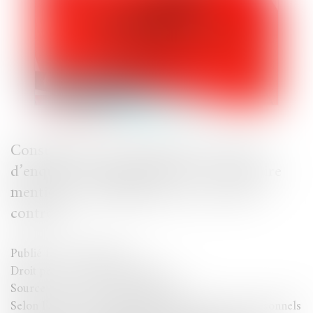
Consultation de traitements en cours
d’enquête ou d’instruction : la nécessaire
mention de l’habilitation en vue d’un
contrôle
Publié le :
05/04/2024
Droit pénal
/
Procédure pénale
Source :
www.lemag-juridique.com
Selon l’article 15-5 du Code pénal, « seuls les personnels