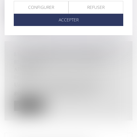
française s’applique aux crimes...
CONFIGURER
REFUSER
Lire la suite
ACCEPTER
L'IA AU SERVICE DE LA LUTTE ANTI-
BLANCHIMENT, QUELLE STRATÉGIE
ADOPTER ?
Droit pénal
/
Droit pénal des affaires
Un an après la création de Chat GPT, l'IA
générative transforme chaque secteu...
Lire la suite