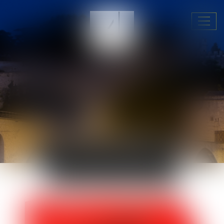
Ouvri
le
menu
ACTUALITÉS