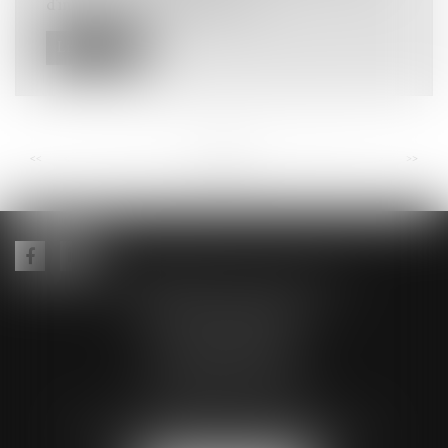
d'infractions aux législations s...
Lire la suite
<<
<
...
37
38
39
40
41
42
43
...
>
>>
ALEXANDRE LEIZE AVOCAT
Hôtel Fortia de Montréal
10 Rue du Roi René
84000 AVIGNON
Tél :
04 90 14 35 00
Fax : 04 90 14 35 01
Email :
alexandre.leize.avocat@gmail.com