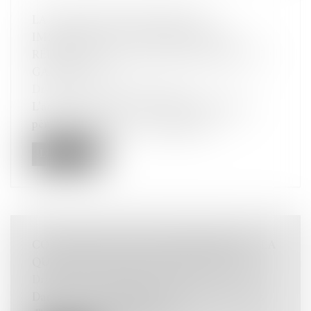
LA NÉCESSAIRE INFORMATION
IMMÉDIATE DU PROCUREUR DE LA
RÉPUBLIQUE EN CAS DE PLACEMENT EN
GARDE À VUE
Droit pénal
/
Procédure pénale
L’article 63 alinéa 2 du Code de procédure
pénale impose que « dès le début d...
Lire la suite
CONTESTATION D’UNE PERQUISITION : LA
QUALITÉ D’ASSOCIÉ EST INSUFFISANTE
Droit pénal
/
Procédure pénale
Dans le cadre d’une mise en examen des chefs