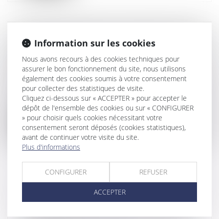
UNE BANQUEROUTE PAR AUGMENTATION
Information sur les cookies
FRAUDULEUSE DU PASSIF NON
Nous avons recours à des cookies techniques pour
CARACTÉRISÉE
assurer le bon fonctionnement du site, nous utilisons
Droit pénal
/
Droit pénal des affaires
également des cookies soumis à votre consentement
pour collecter des statistiques de visite.
Le délit de banqueroute par augmentation
Cliquez ci-dessous sur « ACCEPTER » pour accepter le
frauduleuse du passif n'a pas été ca...
dépôt de l'ensemble des cookies ou sur « CONFIGURER
» pour choisir quels cookies nécessitant votre
Lire la suite
consentement seront déposés (cookies statistiques),
avant de continuer votre visite du site.
Plus d'informations
CONFIGURER
REFUSER
RESPONSABILITÉ PÉNALE D’UNE SOCIÉTÉ
ACCEPTER
POUR LA NÉGLIGENCE DE SES DIRIGEANTS
Droit pénal