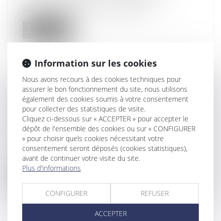
l'éducation, lorsque la responsabil...
Lire la suite
Information sur les cookies
Nous avons recours à des cookies techniques pour
assurer le bon fonctionnement du site, nous utilisons
MÉMOIRE DE L’AVOCAT PAR VOIE
également des cookies soumis à votre consentement
ÉLECTRONIQUE APRÈS LA FERMETURE DU
pour collecter des statistiques de visite.
GREFFE
Cliquez ci-dessous sur « ACCEPTER » pour accepter le
dépôt de l'ensemble des cookies ou sur « CONFIGURER
Droit pénal
/
Procédure pénale
» pour choisir quels cookies nécessitant votre
La veille de l’audience de la chambre de
consentement seront déposés (cookies statistiques),
l’instruction, l’avocat du mis en ex...
avant de continuer votre visite du site.
Plus d'informations
Lire la suite
CONFIGURER
REFUSER
ACCEPTER