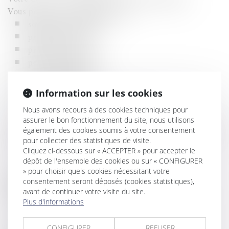
Vous pouvez être indemnisé pour :
souffrances endurées
préjudice moral
préjudice esthétique
perte de salaire
frais de déplacement
aide à domicile
Information sur les cookies
impossibilité de pratiquer un sport
Nous avons recours à des cookies techniques pour
préjudice professionnel
assurer le bon fonctionnement du site, nous utilisons
C’est souvent sur ces postes que l’assurance sous-évalue
également des cookies soumis à votre consentement
pour collecter des statistiques de visite.
le dossier.
Cliquez ci-dessous sur « ACCEPTER » pour accepter le
dépôt de l'ensemble des cookies ou sur « CONFIGURER
» pour choisir quels cookies nécessitant votre
Victime d’un accident à Avignon,
consentement seront déposés (cookies statistiques),
Orange, Carpentras ou Cavaillon ?
avant de continuer votre visite du site.
Plus d'informations
Le cabinet intervient pour les victimes d’accidents dans
CONFIGURER
REFUSER